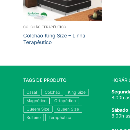
COLCHÃO TERAPÊUTICO
Colchão King Size – Linha
Terapêutico
TAGS DE PRODUTO
HORÁRI
Segunda
Casal
Colchão
King Size
8:00h as
Magnético
Ortopédico
Queem Size
Queen Size
Sábado
8:00h as
Solteiro
Terapêutico