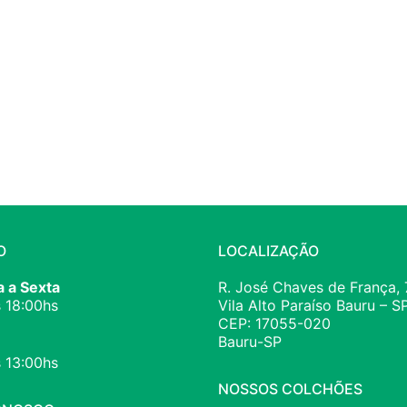
O
LOCALIZAÇÃO
 a Sexta
R. José Chaves de França, 
 18:00hs
Vila Alto Paraíso Bauru – S
CEP: 17055-020
Bauru-SP
 13:00hs
NOSSOS COLCHÕES