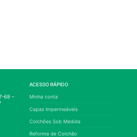
ACESSO RÁPIDO
7-68 –
Minha conta
P
Capas Impermeáveis
Colchões Sob Medida
Reforma de Colchão