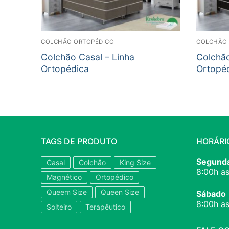
COLCHÃO ORTOPÉDICO
COLCHÃO 
Colchão Casal – Linha
Colchão
Ortopédica
Ortopé
TAGS DE PRODUTO
HORÁRI
Segunda
Casal
Colchão
King Size
8:00h as
Magnético
Ortopédico
Queem Size
Queen Size
Sábado
8:00h as
Solteiro
Terapêutico