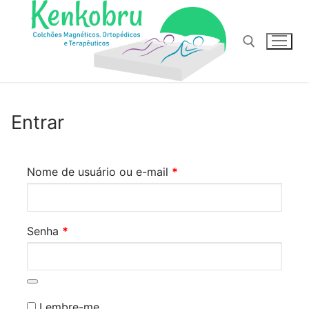
Pular
para
o
conteúdo
Pesquisar por:
Entrar
Obrigatório
Nome de usuário ou e-mail
*
Obrigatório
Senha
*
Lembre-me