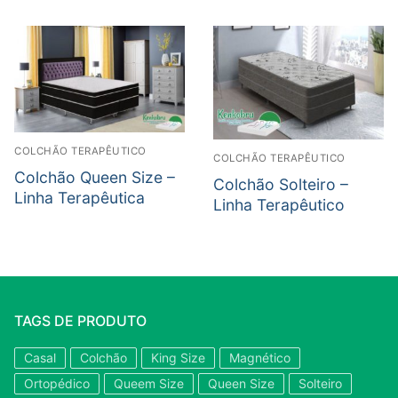
COLCHÃO TERAPÊUTICO
COLCHÃO TERAPÊUTICO
Colchão Queen Size –
Colchão Solteiro –
Linha Terapêutica
Linha Terapêutico
TAGS DE PRODUTO
Casal
Colchão
King Size
Magnético
Ortopédico
Queem Size
Queen Size
Solteiro