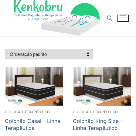
Pular
para
o
conteúdo
Pesquisar por:
COLCHÃO TERAPÊUTICO
COLCHÃO TERAPÊUTICO
Colchão Casal – Linha
Colchão King Size –
Terapêutica
Linha Terapêutico