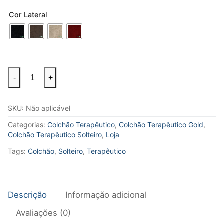
Cor Lateral
Colchão
-
+
Solteiro
-
Linha
SKU:
Não aplicável
Terapêutico
quantidade
Categorias:
Colchão Terapêutico
,
Colchão Terapêutico Gold
,
Colchão Terapêutico Solteiro
,
Loja
Tags:
Colchão
,
Solteiro
,
Terapêutico
Descrição
Informação adicional
Avaliações (0)