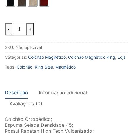
Colchão
-
+
King
Size
-
SKU:
Não aplicável
Linha
Magnético
Categorias:
Colchão Magnético
,
Colchão Magnético King
,
Loja
quantidade
Tags:
Colchão
,
King Size
,
Magnético
Descrição
Informação adicional
Avaliações (0)
Colchão Ortopédico;
Espuma Selada Densidade 45;
Possui Rabatan High Tech Vulcanizado;