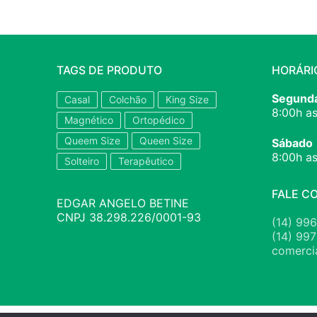
TAGS DE PRODUTO
HORÁRI
Segunda
Casal
Colchão
King Size
8:00h as
Magnético
Ortopédico
Queem Size
Queen Size
Sábado
8:00h as
Solteiro
Terapêutico
FALE C
EDGAR ANGELO BETINE
CNPJ 38.298.226/0001-93
(14) 99
(14) 99
comerci