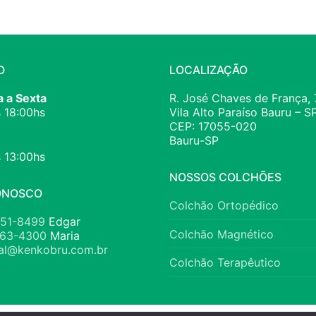
O
LOCALIZAÇÃO
 a Sexta
R. José Chaves de França, 
 18:00hs
Vila Alto Paraíso Bauru – S
CEP: 17055-020
Bauru-SP
 13:00hs
NOSSOS COLCHÕES
ONOSCO
Colchão Ortopédico
651-8499
Edgar
Colchão Magnético
763-4300
Maria
al@kenkobru.com.br
Colchão Terapêutico