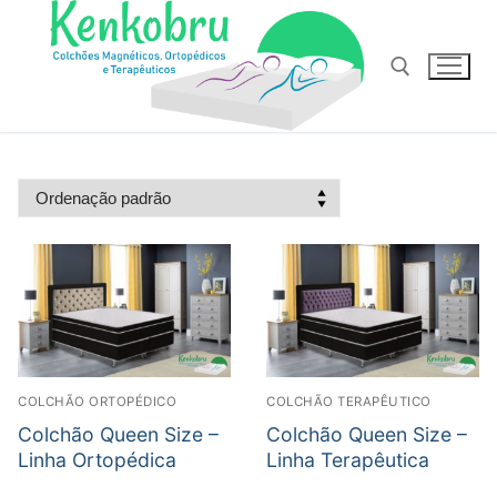
Pular
para
o
conteúdo
Pesquisar por:
COLCHÃO ORTOPÉDICO
COLCHÃO TERAPÊUTICO
Colchão Queen Size –
Colchão Queen Size –
Linha Ortopédica
Linha Terapêutica