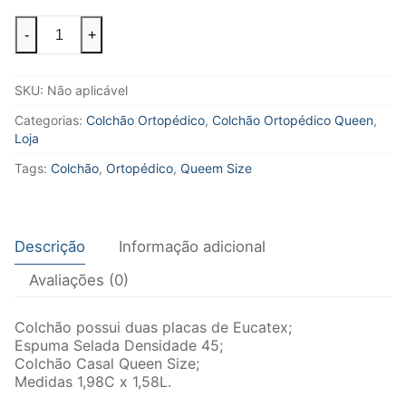
Colchão
-
+
Queen
Size
-
SKU:
Não aplicável
Linha
Ortopédica
Categorias:
Colchão Ortopédico
,
Colchão Ortopédico Queen
,
quantidade
Loja
Tags:
Colchão
,
Ortopédico
,
Queem Size
Descrição
Informação adicional
Avaliações (0)
Colchão possui duas placas de Eucatex;
Espuma Selada Densidade 45;
Colchão Casal Queen Size;
Medidas 1,98C x 1,58L.