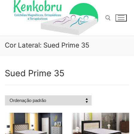
Pular
para
o
conteúdo
Pesquisar por:
Cor Lateral:
Sued Prime 35
Sued Prime 35