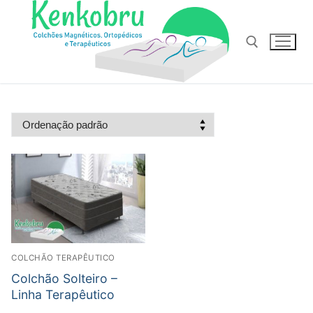
Pular
para
o
conteúdo
Pesquisar por:
COLCHÃO TERAPÊUTICO
Colchão Solteiro –
Linha Terapêutico