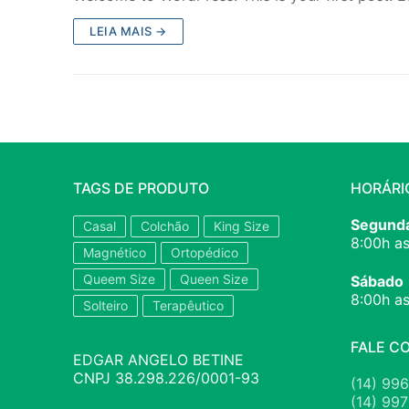
LEIA MAIS →
TAGS DE PRODUTO
HORÁRI
Segunda
Casal
Colchão
King Size
8:00h as
Magnético
Ortopédico
Queem Size
Queen Size
Sábado
8:00h as
Solteiro
Terapêutico
FALE C
EDGAR ANGELO BETINE
CNPJ 38.298.226/0001-93
(14) 99
(14) 99