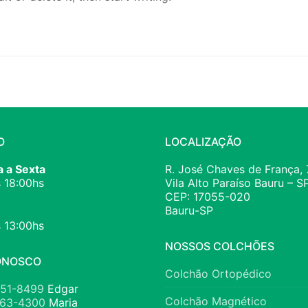
O
LOCALIZAÇÃO
 a Sexta
R. José Chaves de França, 
 18:00hs
Vila Alto Paraíso Bauru – S
CEP: 17055-020
Bauru-SP
 13:00hs
NOSSOS COLCHÕES
ONOSCO
Colchão Ortopédico
651-8499
Edgar
Colchão Magnético
763-4300
Maria